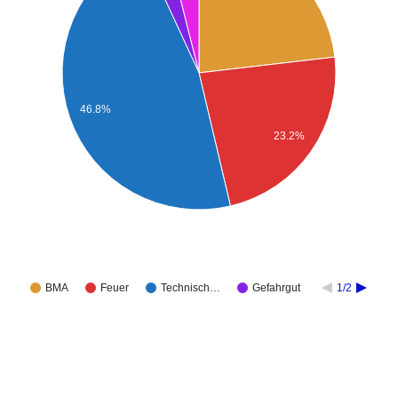
46.8%
23.2%
BMA
Feuer
Technisch…
Gefahrgut
1/2