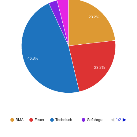
23.2%
46.8%
23.2%
BMA
Feuer
Technisch…
Gefahrgut
1/2