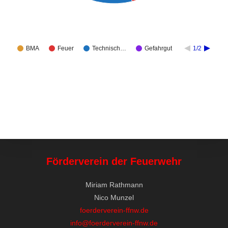
BMA
Feuer
Technisch…
Gefahrgut
1/2
Förderverein der Feuerwehr
Miriam Rathmann
Nico Munzel
foerderverein-ffnw.de
info@foerderverein-ffnw.de