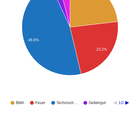
46.8%
23.2%
BMA
Feuer
Technisch…
Gefahrgut
1/2