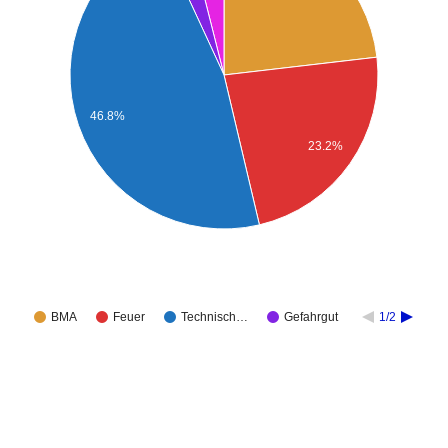
46.8%
23.2%
BMA
Feuer
Technisch…
Gefahrgut
1/2