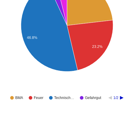
46.8%
23.2%
BMA
Feuer
Technisch…
Gefahrgut
1/2