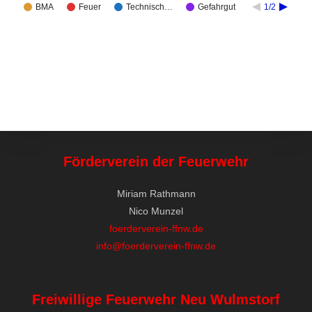
BMA
Feuer
Technisch…
Gefahrgut
1/2
Förderverein der Feuerwehr
Miriam Rathmann
Nico Munzel
foerderverein-ffnw.de
info@foerderverein-ffnw.de
Freiwillige Feuerwehr Neu Wulmstorf