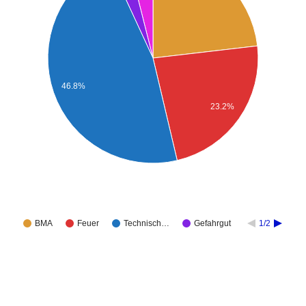
46.8%
23.2%
BMA
Feuer
Technisch…
Gefahrgut
1/2