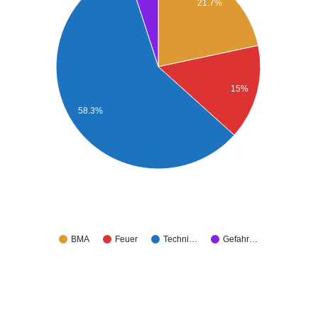
21.7%
15%
58.3%
BMA
Feuer
Techni…
Gefahr…