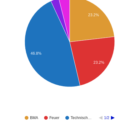
23.2%
46.8%
23.2%
BMA
Feuer
Technisch…
1/2