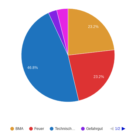
23.2%
46.8%
23.2%
BMA
Feuer
Technisch…
Gefahrgut
1/2