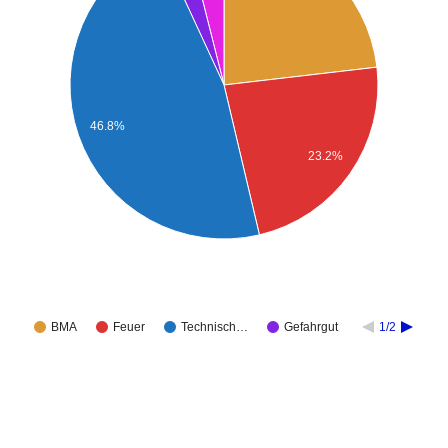
46.8%
23.2%
BMA
Feuer
Technisch…
Gefahrgut
1/2