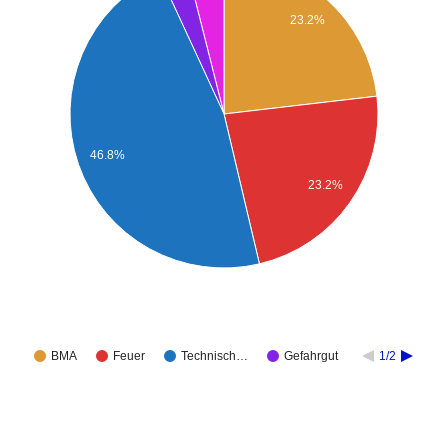
23.2%
46.8%
23.2%
BMA
Feuer
Technisch…
Gefahrgut
1/2