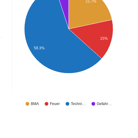
21.7%
15%
58.3%
BMA
Feuer
Techni…
Gefahr…