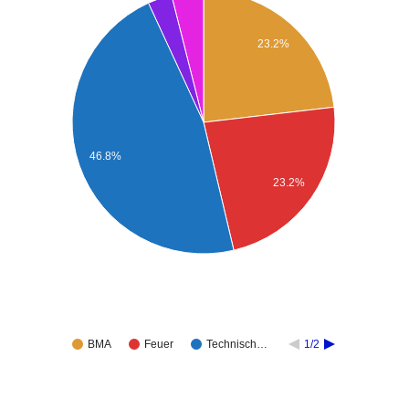
23.2%
46.8%
23.2%
BMA
Feuer
Technisch…
1/2