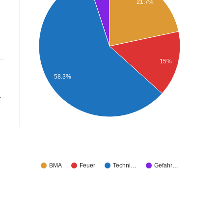
21.7%
15%
58.3%
r
BMA
Feuer
Techni…
Gefahr…