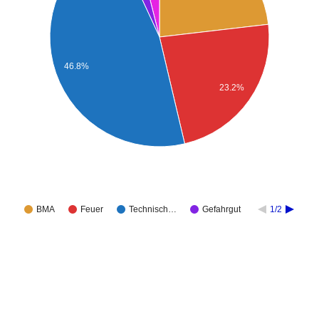
46.8%
23.2%
BMA
Feuer
Technisch…
Gefahrgut
1/2