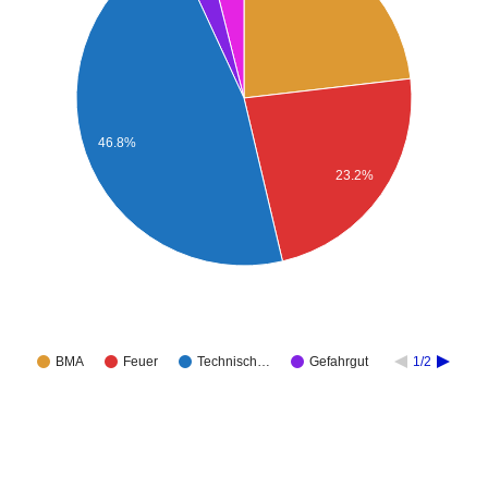
46.8%
23.2%
BMA
Feuer
Technisch…
Gefahrgut
1/2