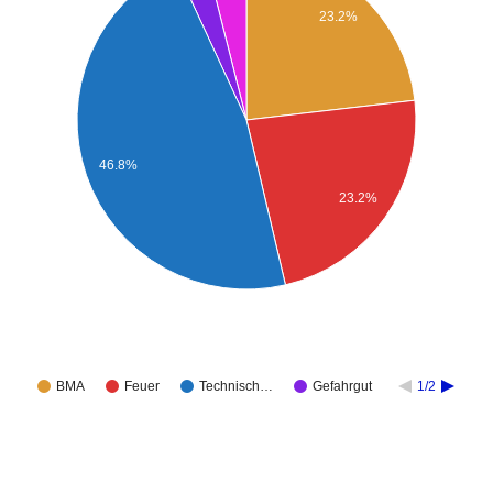
23.2%
46.8%
23.2%
BMA
Feuer
Technisch…
Gefahrgut
1/2