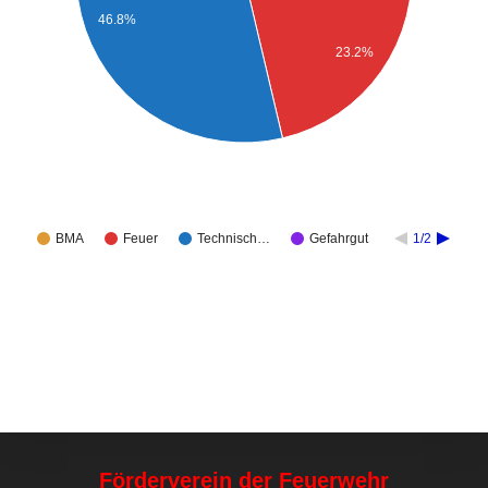
46.8%
23.2%
BMA
Feuer
Technisch…
Gefahrgut
1/2
Förderverein der Feuerwehr