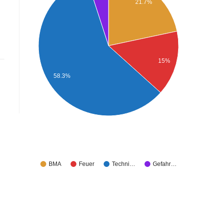
21.7%
15%
58.3%
BMA
Feuer
Techni…
Gefahr…