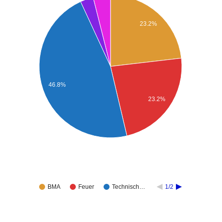
23.2%
46.8%
23.2%
BMA
Feuer
Technisch…
1/2