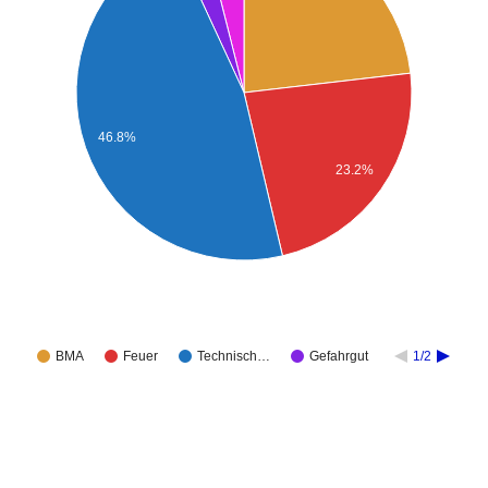
46.8%
23.2%
BMA
Feuer
Technisch…
Gefahrgut
1/2