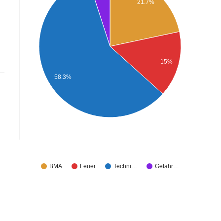
21.7%
15%
58.3%
BMA
Feuer
Techni…
Gefahr…