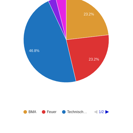
23.2%
46.8%
23.2%
BMA
Feuer
Technisch…
1/2