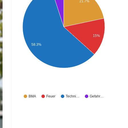
21.7%
15%
58.3%
BMA
Feuer
Techni…
Gefahr…