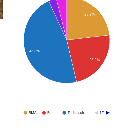
23.2%
46.8%
23.2%
1-
BMA
Feuer
Technisch…
1/2