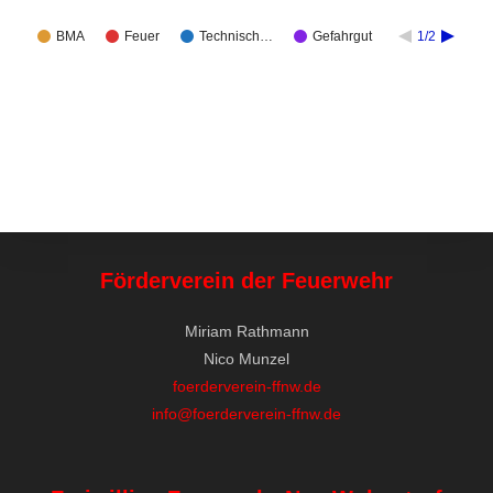
BMA
Feuer
Technisch…
Gefahrgut
1/2
Förderverein der Feuerwehr
Miriam Rathmann
Nico Munzel
foerderverein-ffnw.de
info@foerderverein-ffnw.de