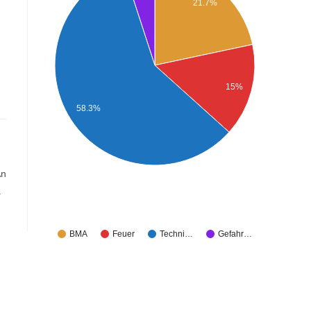
21.7%
15%
58.3%
An
.
BMA
Feuer
Techni…
Gefahr…