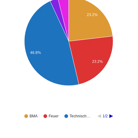
23.2%
46.8%
23.2%
BMA
Feuer
Technisch…
1/2