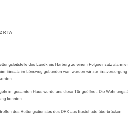
12 RTW
ngsleitstelle des Landkreis Harburg zu einem Folgeeinsatz alarmier
beim Einsatz im Lönsweg gebunden war, wurden wir zur Erstversorgung
 worden.
ngeln im gesamten Haus wurde uns diese Tür geöffnet. Die Wohnungst
nung konnten.
intreffen des Rettungsdienstes des DRK aus Buxtehude überbrücken.