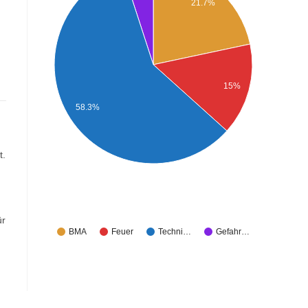
21.7%
15%
58.3%
t.
ür
BMA
Feuer
Techni…
Gefahr…