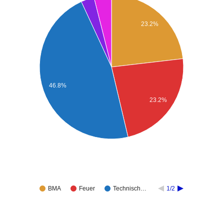
23.2%
46.8%
23.2%
BMA
Feuer
Technisch…
1/2