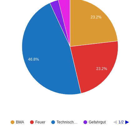
23.2%
46.8%
23.2%
BMA
Feuer
Technisch…
Gefahrgut
1/2