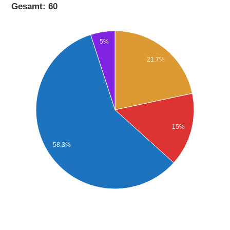
Gesamt: 60
5%
21.7%
15%
58.3%