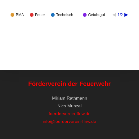
BMA
Feuer
Technisch…
Gefahrgut
1/2
Förderverein der Feuerwehr
Miriam Rathmann
Nico Munzel
foerderverein-ffnw.de
info@foerderverein-ffnw.de