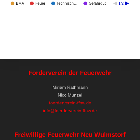
BMA
Feuer
Technisch…
Gefahrgut
1/2
Förderverein der Feuerwehr
Miriam Rathmann
Nico Munzel
foerderverein-ffnw.de
info@foerderverein-ffnw.de
Freiwillige Feuerwehr Neu Wulmstorf