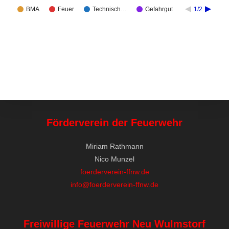
BMA
Feuer
Technisch…
Gefahrgut
1/2
Förderverein der Feuerwehr
Miriam Rathmann
Nico Munzel
foerderverein-ffnw.de
info@foerderverein-ffnw.de
Freiwillige Feuerwehr Neu Wulmstorf