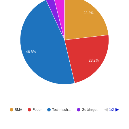
23.2%
46.8%
23.2%
BMA
Feuer
Technisch…
Gefahrgut
1/2