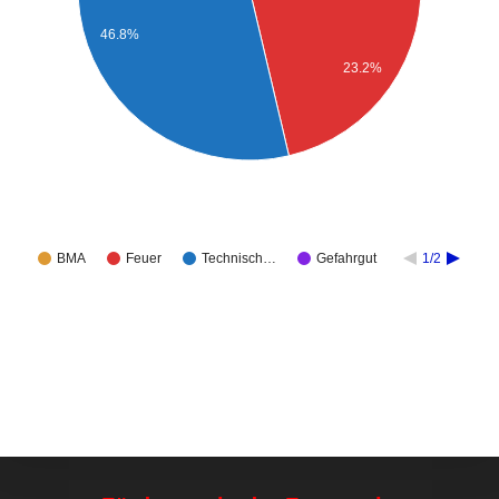
46.8%
23.2%
BMA
Feuer
Technisch…
Gefahrgut
1/2