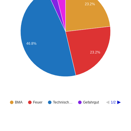
23.2%
46.8%
23.2%
BMA
Feuer
Technisch…
Gefahrgut
1/2