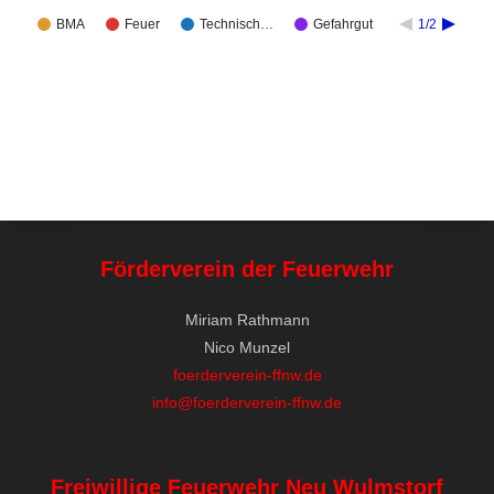
BMA
Feuer
Technisch…
Gefahrgut
1/2
Förderverein der Feuerwehr
Miriam Rathmann
Nico Munzel
foerderverein-ffnw.de
info@foerderverein-ffnw.de
Freiwillige Feuerwehr Neu Wulmstorf