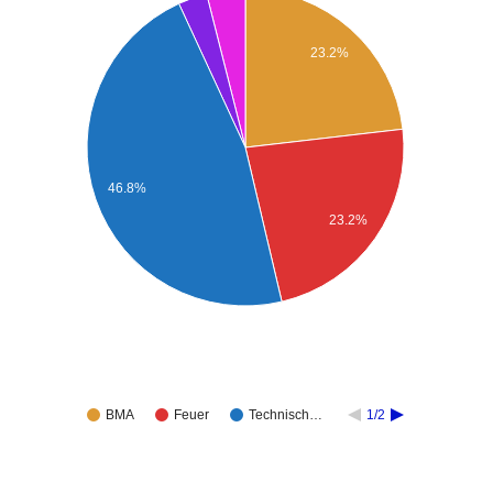
23.2%
46.8%
23.2%
BMA
Feuer
Technisch…
1/2