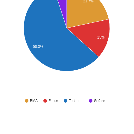
21.7%
15%
58.3%
BMA
Feuer
Techni…
Gefahr…