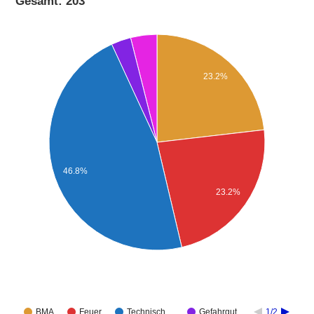
Gesamt: 203
23.2%
46.8%
23.2%
BMA
Feuer
Technisch…
Gefahrgut
1/2